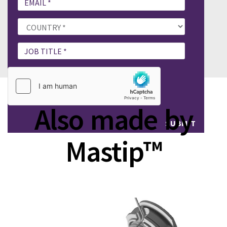
PLEASE FILL OUT DOWNLOAD GUIDE
BXVG Technical Guide.pdf (1)
Also made by
SUBMIT
Mastip™