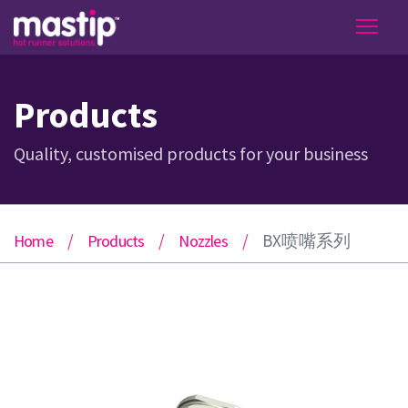
Products
Quality, customised products for your business
BX喷嘴系列
Home
Products
Nozzles